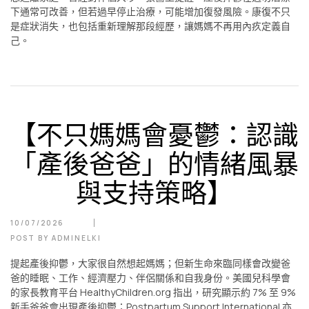
下通常可改善，但若過早停止治療，可能增加復發風險。康復不只
是症狀消失，也包括重新理解那段經歷，讓媽媽不再用內疚定義自
己。
【不只媽媽會憂鬱：認識
「產後爸爸」的情緒風暴
與支持策略】
10/07/2026
POST BY
ADMINELKI
提起產後抑鬱，大家很自然想起媽媽；但新生命來臨同樣會改變爸
爸的睡眠、工作、經濟壓力、伴侶關係和自我身份。美國兒科學會
的家長教育平台 HealthyChildren.org 指出，研究顯示約 7% 至 9%
新手爸爸會出現產後抑鬱；Postpartum Support International 亦