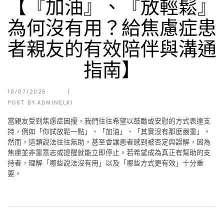
【『加油』、『放輕鬆』
為何沒有用？給焦慮症患
者親友的有效陪伴與溝通
指南】
10/07/2026
POST BY
ADMINELKI
當親友受到焦慮症困擾，我們往往希望以鼓勵或安慰的方式表達支
持，例如「你試放鬆一點」、「加油」、「其實沒有那麼嚴重」。
然而，這類說法往往無助，甚至會讓患者感到被否定與誤解，因為
焦慮並非靠意志或提醒就能立即停止。若希望成為真正有幫助的支
持者，理解「哪些說法沒有用」以及「哪些方式更有效」十分重
要。