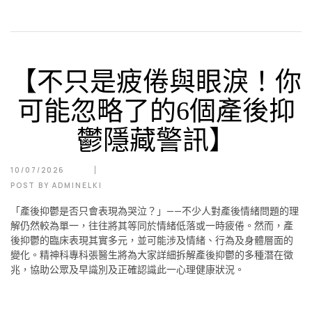
【不只是疲倦與眼淚！你
可能忽略了的6個產後抑
鬱隱藏警訊】
10/07/2026
POST BY
ADMINELKI
「產後抑鬱是否只會表現為哭泣？」——不少人對產後情緒問題的理
解仍然較為單一，往往將其等同於情緒低落或一時疲倦。然而，產
後抑鬱的臨床表現其實多元，並可能涉及情緒、行為及身體層面的
變化。精神科專科張醫生將為大家詳細拆解產後抑鬱的多種潛在徵
兆，協助公眾及早識別及正確認識此一心理健康狀況。