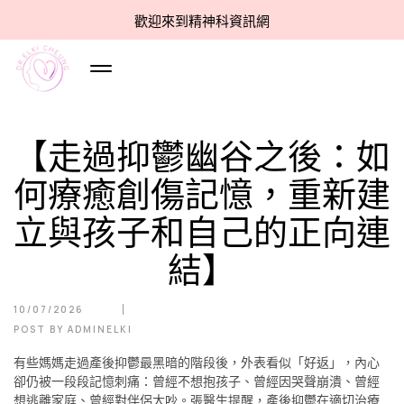
歡迎來到精神科資訊網
【走過抑鬱幽谷之後：如
何療癒創傷記憶，重新建
立與孩子和自己的正向連
結】
10/07/2026
POST BY
ADMINELKI
有些媽媽走過產後抑鬱最黑暗的階段後，外表看似「好返」，內心
卻仍被一段段記憶刺痛：曾經不想抱孩子、曾經因哭聲崩潰、曾經
想逃離家庭、曾經對伴侶大吵。張醫生提醒，產後抑鬱在適切治療