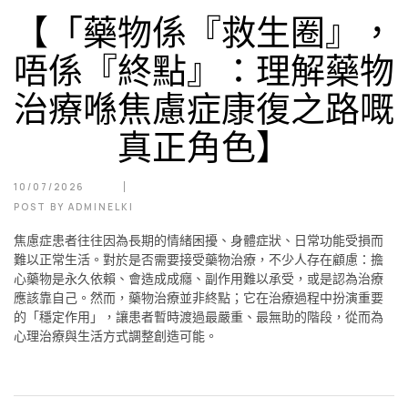
【「藥物係『救生圈』，
唔係『終點』：理解藥物
治療喺焦慮症康復之路嘅
真正角色】
10/07/2026
POST BY
ADMINELKI
焦慮症患者往往因為長期的情緒困擾、身體症狀、日常功能受損而
難以正常生活。對於是否需要接受藥物治療，不少人存在顧慮：擔
心藥物是永久依賴、會造成成癮、副作用難以承受，或是認為治療
應該靠自己。然而，藥物治療並非終點；它在治療過程中扮演重要
的「穩定作用」，讓患者暫時渡過最嚴重、最無助的階段，從而為
心理治療與生活方式調整創造可能。