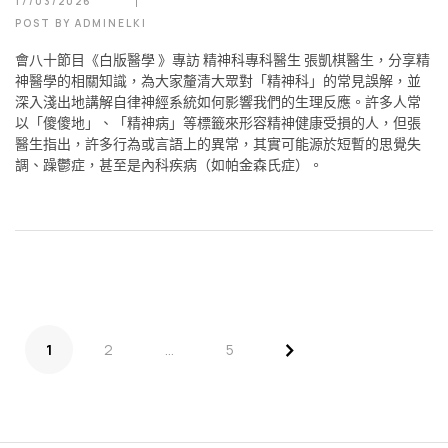
17/03/2026
POST BY
ADMINELKI
會八十節目《白版醫學 》專訪 精神科專科醫生 張凱棋醫生，分享精
神醫學的相關知識，為大家釐清大眾對「精神科」的常見誤解，並
深入淺出地講解自律神經系統如何影響我們的生理反應。許多人常
以「傻傻地」、「精神病」等標籤來形容精神健康受損的人，但張
醫生指出，許多行為或言語上的異常，其實可能源於短暫的思覺失
調、躁鬱症，甚至是內科疾病（如帕金森氏症）。
>
1
2
...
5