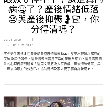
病🤒了？產後情緒低落
😔與產後抑鬱🤰🏻，你
分得清嗎？
22/05/2026
POST BY
ADMINELKI
不少新手媽媽🤱在產後都曾經歷情緒波動🌊，甚至出現難以解釋的
哭泣😭與低落😔。這些情況究竟是正常的產後反應🤷‍♀️，還是需要關
注的心理健康問題🧠？這篇文章將為大家拆解「產後情緒低落」與
「產後抑鬱」的分別🔍，協助媽媽及家人更了解自身狀況🫂。