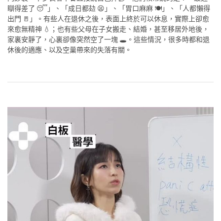
瞓得差了 😴」、「成日都攰 😫」、「胃口麻麻 🍽️」、「人都懶得
出門 🚪」。有些人在退休之後，表面上終於可以休息，實際上卻愈
來愈無精神 💧；也有些父母在子女搬走、結婚，甚至移居外地後，
家裏安靜了，心裏卻像突然空了一塊 🕳️。這些情況，很多時都和退
休後的適應、以及空巢帶來的失落有關。