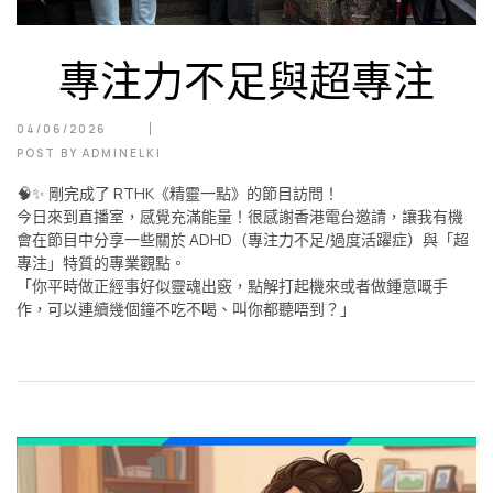
專注力不足與超專注
04/06/2026
POST BY
ADMINELKI
🧠✨ 剛完成了 RTHK《精靈一點》的節目訪問！
今日來到直播室，感覺充滿能量！很感謝香港電台邀請，讓我有機
會在節目中分享一些關於 ADHD（專注力不足/過度活躍症）與「超
專注」特質的專業觀點。
「你平時做正經事好似靈魂出竅，點解打起機來或者做鍾意嘅手
作，可以連續幾個鐘不吃不喝、叫你都聽唔到？」