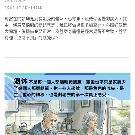
22/05/2026
POST BY
ADMINELKI
每當在門診🏥見到長期受頭暈💫、心悸🫀、疲倦🥱困擾的病人，其
中一條最常聽到的問題就是：我已經做過很多檢查🩺，心臟好像無
大問題，腦掃描🧠又正常，為甚麼身體還是經常覺得不對勁，甚至
有種「控制不到」的感覺🤔？