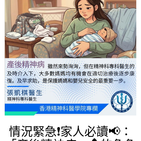
情況緊急❗家人必讀📢：