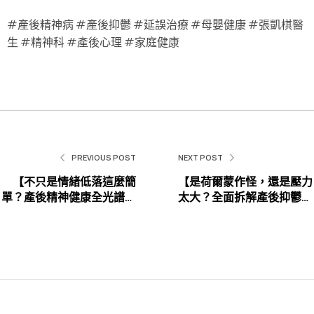
#產後精神病 #產後抑鬱 #延誤治療 #母嬰健康 #張凱棋醫
生 #精神科 #產後心理 #家庭健康
PREVIOUS POST
NEXT POST
【不只是情緒低落這麼簡
【是荷爾蒙作怪，還是壓力
單？產後精神健康全光譜：
太大？全面拆解產後抑鬱的
你必須認識的「產後精神
三大風險因素】
病」】