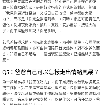
媽媽不需要成為爸爸的治療師，特別是自己也正在產後復
原。較實際的方法，是用較少指責的方式開啟對話，例如：
「我見你最近好易攰，又成日自己收埋，係咪都好大壓
力？」而不是「你完全幫唔到手」。同時，家庭可把責任具
體化，例如夜間餵奶、換片、買餸、安排覆診、接送大孩
子，而不是籠統地說「你幫多啲」。
若爸爸抗拒求助，可先從家庭醫生、精神科醫生、心理學家
或輔導服務開始，亦可由伴侶陪同首次諮詢。對不少爸爸而
言，知道自己不是唯一一個出現這些感受，已經能減少羞恥
感。
Q5：爸爸自己可以怎樣走出情緒風暴？
第一步是承認「我正在吃力」，而不是把問題包裝成脾氣差
或工作忙。第二步是重建基本生理節奏，包括盡量固定睡眠
輪班、減少以酒精或過度工作麻醉情緒、安排短時間運動和
曬太陽。第三步是尋找支援，可以是伴侶、可信任親友、爸