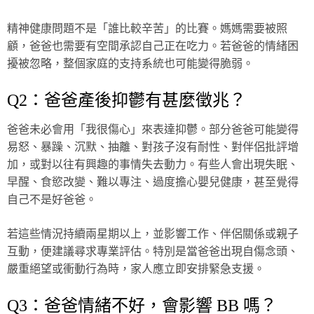
精神健康問題不是「誰比較辛苦」的比賽。媽媽需要被照
顧，爸爸也需要有空間承認自己正在吃力。若爸爸的情緒困
擾被忽略，整個家庭的支持系統也可能變得脆弱。
Q2：爸爸產後抑鬱有甚麼徵兆？
爸爸未必會用「我很傷心」來表達抑鬱。部分爸爸可能變得
易怒、暴躁、沉默、抽離、對孩子沒有耐性、對伴侶批評增
加，或對以往有興趣的事情失去動力。有些人會出現失眠、
早醒、食慾改變、難以專注、過度擔心嬰兒健康，甚至覺得
自己不是好爸爸。
若這些情況持續兩星期以上，並影響工作、伴侶關係或親子
互動，便建議尋求專業評估。特別是當爸爸出現自傷念頭、
嚴重絕望或衝動行為時，家人應立即安排緊急支援。
Q3：爸爸情緒不好，會影響 BB 嗎？