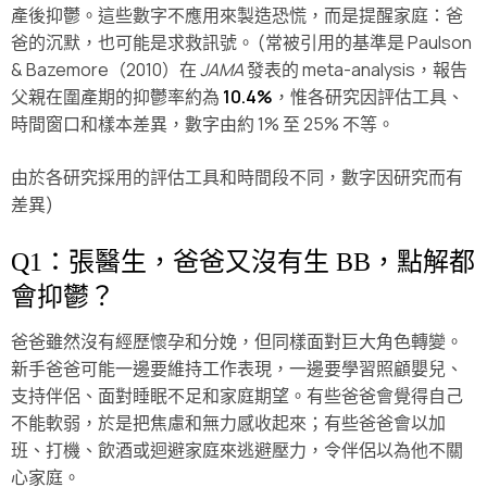
產後抑鬱。這些數字不應用來製造恐慌，而是提醒家庭：爸
爸的沉默，也可能是求救訊號。 (常被引用的基準是 Paulson
& Bazemore（2010）在
JAMA
發表的 meta-analysis，報告
父親在圍產期的抑鬱率約為
10.4%
，惟各研究因評估工具、
時間窗口和樣本差異，數字由約 1% 至 25% 不等。
由於各研究採用的評估工具和時間段不同，數字因研究而有
差異)
Q1：張醫生，爸爸又沒有生 BB，點解都
會抑鬱？
爸爸雖然沒有經歷懷孕和分娩，但同樣面對巨大角色轉變。
新手爸爸可能一邊要維持工作表現，一邊要學習照顧嬰兒、
支持伴侶、面對睡眠不足和家庭期望。有些爸爸會覺得自己
不能軟弱，於是把焦慮和無力感收起來；有些爸爸會以加
班、打機、飲酒或迴避家庭來逃避壓力，令伴侶以為他不關
心家庭。