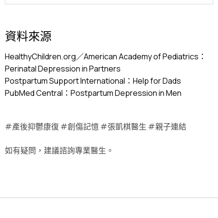
資料來源
HealthyChildren.org／American Academy of Pediatrics：
Perinatal Depression in Partners
Postpartum Support International：Help for Dads
PubMed Central：Postpartum Depression in Men
#產後抑鬱康復 #創傷記憶 #張凱棋醫生 #親子連結
如有疑問，建議諮詢專業醫生。