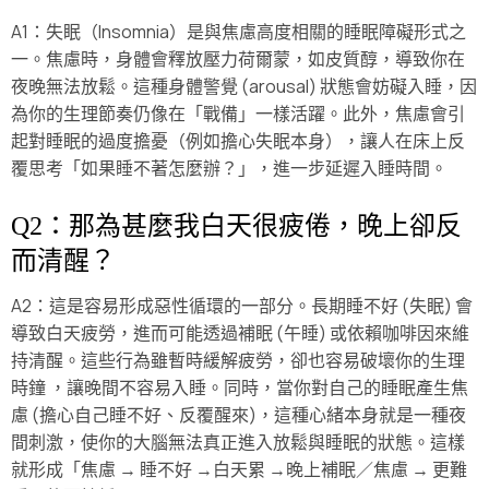
A1：失眠（Insomnia）是與焦慮高度相關的睡眠障礙形式之
一。焦慮時，身體會釋放壓力荷爾蒙，如皮質醇，導致你在
夜晚無法放鬆。這種身體警覺 (arousal) 狀態會妨礙入睡，因
為你的生理節奏仍像在「戰備」一樣活躍。此外，焦慮會引
起對睡眠的過度擔憂（例如擔心失眠本身），讓人在床上反
覆思考「如果睡不著怎麼辦？」，進一步延遲入睡時間。
Q2：那為甚麼我白天很疲倦，晚上卻反
而清醒？
A2：這是容易形成惡性循環的一部分。長期睡不好 (失眠) 會
導致白天疲勞，進而可能透過補眠 (午睡) 或依賴咖啡因來維
持清醒。這些行為雖暫時緩解疲勞，卻也容易破壞你的生理
時鐘 ，讓晚間不容易入睡。同時，當你對自己的睡眠產生焦
慮 (擔心自己睡不好、反覆醒來)，這種心緒本身就是一種夜
間刺激，使你的大腦無法真正進入放鬆與睡眠的狀態。這樣
就形成「焦慮 → 睡不好 →白天累 →晚上補眠／焦慮 → 更難