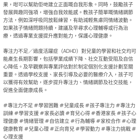
果，咁可以幫助佢哋建立正面嘅自我形象。同時，鼓勵孩子
發展興趣同強項，增強自我效能感。教孩子簡單嘅情緒調節
方法，例如深呼吸同放鬆練習，有助減輕焦慮同情緒波動。
如果孩子情緒問題持續，建議及早尋求心理輔導或行為治
療，透過專業支援提升應對能力，保護心理健康。
專注力不足／過度活躍症（ADHD）對兒童的學習和社交均可
能產生長期影響，包括學業成績下降、社交互動受阻及自信
心降低。及早觀察與專業評估對於制定個別化支援計劃至關
重要。透過學校支援、家長引導及必要的醫療介入，孩子可
以獲得有效幫助，逐步提升專注力、情緒調節及社交技能，
促進全面健康成長。
#專注力不足 #學習困難 #兒童成長 #孩子專注力 #專注力
訓練 #學習支援 #家長必讀 #育兒心得 #香港家長 #孩子心
理健康 #情緒管理 #自信建立 #行為輔導 #家校合作 #心理
健康教育 #兒童心理 #正向育兒 #學習動力 #專注力挑戰 #
心理支援