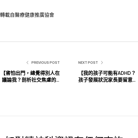
轉載自醫療健康推廣協會
PREVIOUS POST
NEXT POST
【害怕出門，總覺得別人在
【我的孩子可能有ADHD？
議論我？剖析社交焦慮的 5
孩子發展狀況家長要留意的
大典型情境：當「怕被評
徵兆】
論」癱瘓你的生活】