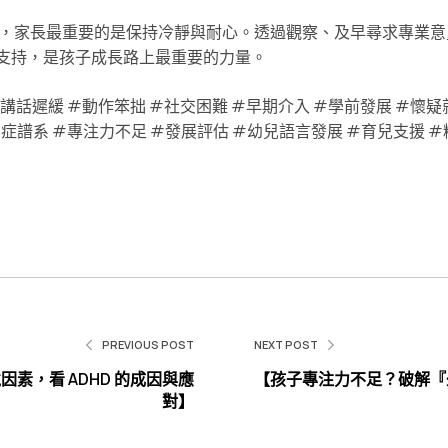
時，家長最重要的是保持冷靜與耐心。透過觀察、及早尋求專業
支持，是孩子成長路上最重要的力量。
#講話遲緩 #動作笨拙 #社交困難 #早期介入 #學前發展 #懷疑
譜系 #專注力不足 #發展評估 #幼兒語言發展 #育兒支援 #精神科專
PREVIOUS POST
NEXT POST
素，看 ADHD 的成因與應
【孩子專注力不足？破解『
對】