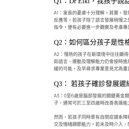
Q1：Dr Elki，我
A1：家長的憂慮十分理解。其實，
反應等。若孩子除了語言發展稍慢之
指令，便有必要進一步觀察及考慮專
Q2：如何區分孩子是性
A2：慢熱的孩子在新環境中往往顯
如語言、運動及理解能力仍會按時進
緩的可能，及早尋求專業意見尤為重
Q3： 若孩子確診發展
A3：0至6歲是腦部發展的關鍵黃
子，通常可於三至四歲時改善表達能
然而，若孩子同時患有自閉症譜系障
交及情緒調節能力。若未及時介入，