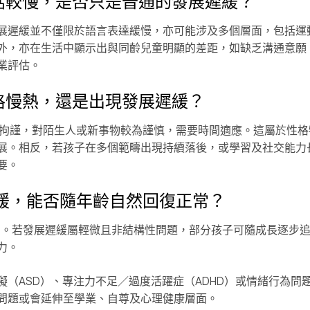
孩子說話較慢，是否只是普通的發展遲緩？
發展遲緩並不僅限於語言表達緩慢，亦可能涉及多個層面，包括運
外，亦在生活中顯示出與同齡兒童明顯的差距，如缺乏溝通意願
業評估。
格慢熱，還是出現發展遲緩？
得拘謹，對陌生人或新事物較為謹慎，需要時間適應。這屬於性
展。相反，若孩子在多個範疇出現持續落後，或學習及社交能力
要。
遲緩，能否隨年齡自然回復正常？
金期。若發展遲緩屬輕微且非結構性問題，部分孩子可隨成長逐步
力。
礙（ASD）、專注力不足／過度活躍症（ADHD）或情緒行為問
問題或會延伸至學業、自尊及心理健康層面。