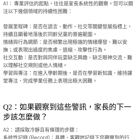
A1： 專業評估的起點，往往是家長系統性的觀察。您可以關
注以下幾個領域的持續性困難：
發展里程碑：是否在語言、動作、社交等關鍵發展指標上，
持續且顯著地落後於同齡兒童的普遍範圍。
情緒與行為調節：是否頻繁出現極端的情緒爆發、難以安
撫；或表現出過度的焦慮、退縮、攻擊性行為。
社交互動：是否對與同伴玩耍缺乏興趣、缺乏眼神交流、難
以理解社交規則或他人情緒。
學習與專注：在進入學齡期後，是否在學習新知識、維持課
堂專注、完成學業任務上表現出極大困難。
Q2：如果觀察到這些警訊，家長的下一
步該怎麼做？
A2： 請採取冷靜且有條理的步驟：
系統性記錄 (Record)：具體、客觀地記錄下您觀察到的行