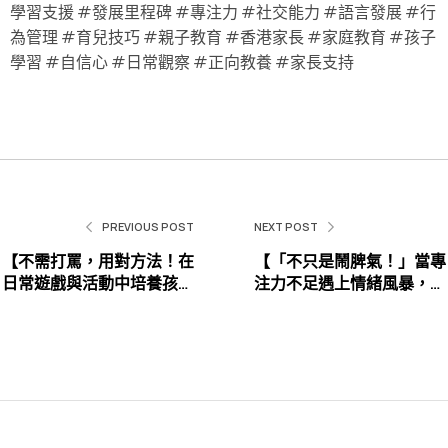
學習支援 #發展里程碑 #專注力 #社交能力 #語言發展 #行
為管理 #育兒技巧 #親子教育 #香港家長 #家庭教育 #孩子
學習 #自信心 #日常觀察 #正向教養 #家長支持
PREVIOUS POST
NEXT POST
【不需打罵，用對方法！在
【「不只是鬧脾氣！」當專
日常遊戲與活動中培養孩子
注力不足遇上情緒風暴，家
專注力的3個技巧】
長如何成為孩子的「情緒教
練」？】