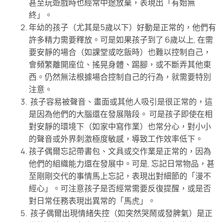
甚至玩遊戲時也經常中途放棄，表現出「有始無
終」。
年幼的孩子（尤其是5歲以下）好動是正常的，他們有
許多精力需要釋放。可是如果孩子到了 6歲以上, 在需
要安靜的場合（如課堂或吃飯時）也難以控制自己，
會頻繁離開座位、搖晃身體、踢腳，或不斷弄其他東
西。仍然無法根據場合控制自己的行為，就需要特別
注意。
孩子容易被聲音、畫面或其他人吸引是很正常的，這
是因為他們的大腦還在發展階段。 可是孩子即使在相
對安靜的環境下（如家中寫作業）也常分心，對小小
的聲音或外界刺激極度敏感，導致工作效率低下。
孩子偶爾忘記帶書包、文具或交作業是正常的，因為
他們的組織能力還在發展中。可是, 忘記日常物品，甚
至剛剛交代的事情馬上忘記，表現出對細節的「漫不
經心」。可注意孩子是否經常需要反復提醒，或是否
對日常任務表現出異常的「馬虎」。
孩子偶爾出現情緒失控（如突然哭鬧或發脾氣）是正