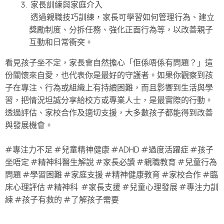
家長訓練與家庭介入
透過親職技巧訓練，家長可學習如何管理行為、建立
獎勵制度、分拆任務、強化正面行為等，以改善親子
互動和日常衝突。
看見孩子坐不定，家長會自然擔心「佢係唔係有問題？」這
份關懷來自愛，也代表你是最好的守護者。如果你觀察到孩
子在專注、行為或組織上有持續困難，而且影響到生活與學
習，把情況坦誠分享給校方或專業人士，是最實際的行動。
透過評估、家校合作及適切支援，大多數孩子都能得到改善
與發展機會。
#專注力不足 #兒童精神健康 #ADHD #過度活躍症 #孩子
坐唔定 #精神科醫生解說 #家長必讀 #親職教育 #兒童行為
問題 #學習困難 #家庭支援 #精神健康教育 #家校合作 #臨
床心理評估 #精神科 #家長支援 #兒童心理發展 #專注力訓
練 #孩子有救的 #了解孩子需要